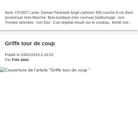
Nom: CP1607 Lame: Damas Pyramide forgé carbone 300 couche 8 cm (Non
produit par moi) Manche: Bois exotique (non connue) Guillochage : non
Trempe sélective : non Etui : Cuir végétal moulé sur le couteau , teinté noir
Prix : 192€ Couteaux hirondelle lame...
Griffe tour de coup
Publié le 24/01/2016 à 18:52
Par
Fois alain